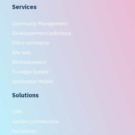
Services
Community Management
Developpement spécifique
Site e-commerce
Site web
Référencement
Stratégie Sociale
Application Mobile
Solutions
CRM
Gestion Commerciale
Facturation